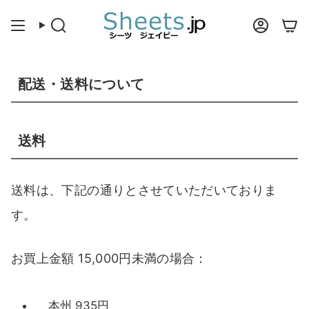
ス
キ
検
合
ッ
索
計
プ
配送・送料について
送料
送料は、下記の通りとさせていただいておりま
す。
お買上金額 15,000円未満の場合：
本州 935円