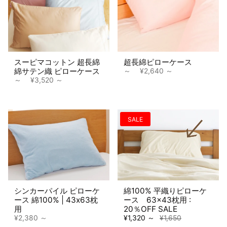
スーピマコットン 超長綿
超長綿ピローケース
綿サテン織 ピローケース
～
¥2,640
～
¥3,520
SALE
シンカーパイル ピローケ
綿100% 平織りピローケ
ース 綿100% | 43x63枕
ース 63×43枕用 :
用
20％OFF SALE
¥2,380
¥1,320
¥1,650